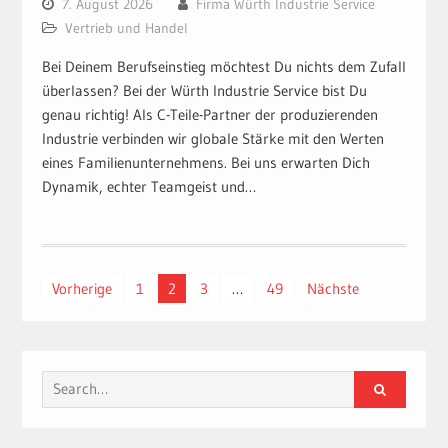
7. August 2026
Firma Würth Industrie Service
Vertrieb und Handel
Bei Deinem Berufseinstieg möchtest Du nichts dem Zufall
überlassen? Bei der Würth Industrie Service bist Du
genau richtig! Als C-Teile-Partner der produzierenden
Industrie verbinden wir globale Stärke mit den Werten
eines Familienunternehmens. Bei uns erwarten Dich
Dynamik, echter Teamgeist und…
Beitragsnavigation
Vorherige
1
2
3
…
49
Nächste
Search
for: